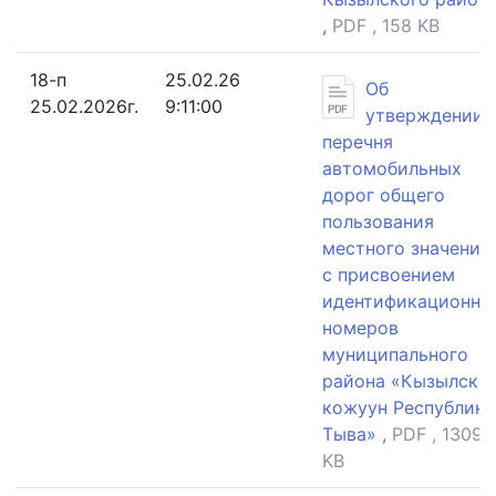
,
PDF , 158 KB
18-п
25.02.26
Об
25.02.2026г.
9:11:00
утверждении
перечня
автомобильных
дорог общего
пользования
местного значения
с присвоением
идентификационны
номеров
муниципального
района «Кызылски
кожуун Республики
Тыва» ,
PDF , 1309
KB