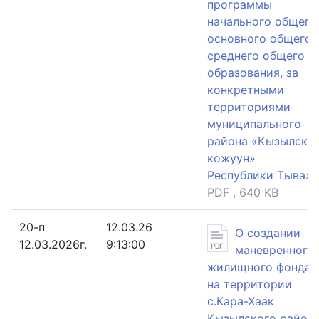
программы
начального общего
основного общего 
среднего общего
образования, за
конкретными
территориями
муниципального
района «Кызылски
кожуун»
Республики Тыва»,
PDF , 640 KB
20-п
12.03.26
О создании
12.03.2026г.
9:13:00
маневренного
жилищного фонда
на территории
с.Кара-Хаак
Кызылского район