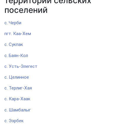
территории сельских
поселений
с. Черби
пгт. Каа-Хем
с. Сукпак
с. Баян-Кол
с. Усть-Элегест
с. Целинное
с. Терлиг-Хая
с. Кара-Хаак
с. Шамбалыг
с. Ээрбек