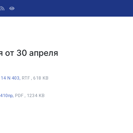
 от 30 апреля
014 N 403,
RTF , 618 KB
 410пр,
PDF , 1234 KB