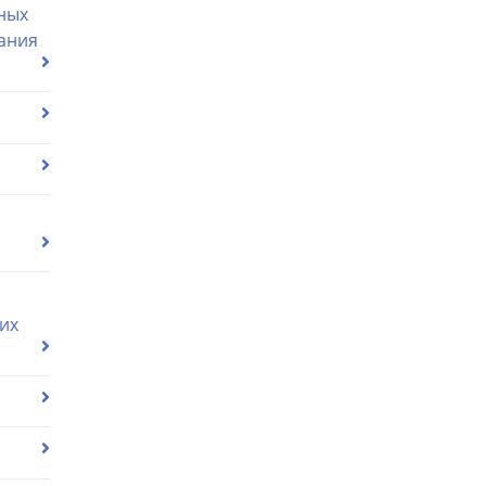
ных
ания
их