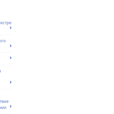
еестре
ого
м
о
твие
ами