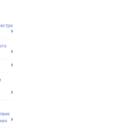
еестре
ого
м
о
твие
ами