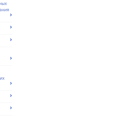
ных
ания
их